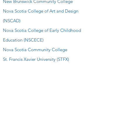
New Brunswick Community College
Nova Scotia College of Art and Design
(NSCAD)
Nova Scotia College of Early Childhood
Education (NSCECE)
Nova Scotia Community College
St. Francis Xavier University (STFX)
St. Lawrence College
Saint Mary’s University (SMU)
Toronto Film School
Trent University
University of Prince Edward Island (UPEI)
University of Regina
Wilfrid Laurier University