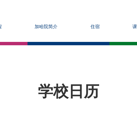
程
加哈院简介
住宿
课
学校日历