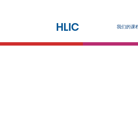
HLIC
我们的课