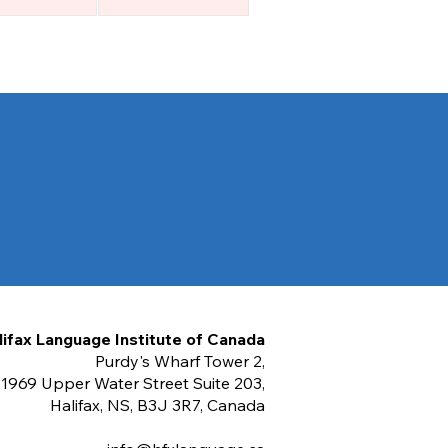
lifax Language Institute of Canada
Purdy's Wharf Tower 2,
1969 Upper Water Street Suite 203,
Halifax, NS, B3J 3R7, Canada