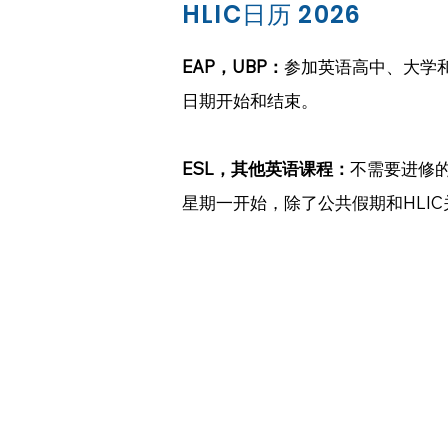
HLIC日历 2026
EAP，UBP：
参加英语高中、大学
日期开始和结束。
ESL，其他英语课程：
不需要进修
星期一开始，除了公共假期和HLI