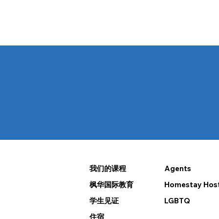
我们的课程
Agents
枫华国际教育
Homestay Hos
学生见证
LGBTQ
住宿