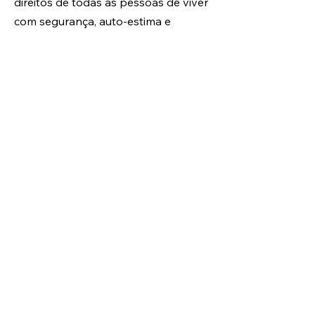
direitos de todas as pessoas de viver
com segurança, auto-estima e
liberdade de expressão e protesto, e
de ter a oportunidade de satisfazer
as suas próprias necessidades e
contribuir para a sociedade.
Justiça Social e Económica
Estamos empenhados em alcançar
equidade, oportunidades e justiça
para comunidades que foram
historicamente marginalizadas,
reconhecendo que isto está ligado a
meios de subsistência justos que
permitem que indivíduos, famílias e
comunidades prosperem.